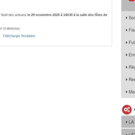
u Noël des artisans
le 29 novembre 2025 à 14h30 à la salle des fêtes de
Soc
er ci-dessous:
Fis
Télécharger l'invitation
Fu
Em
Règ
Re
Mar
LA
LE