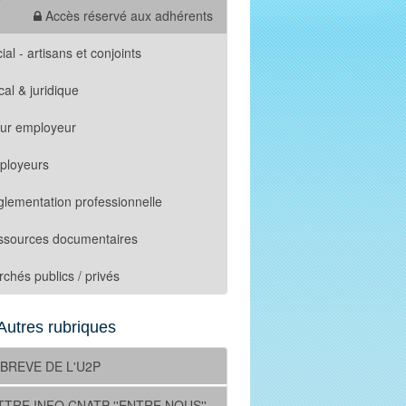
Accès réservé aux adhérents
ial - artisans et conjoints
cal & juridique
tur employeur
ployeurs
lementation professionnelle
ssources documentaires
chés publics / privés
Autres rubriques
 BREVE DE L'U2P
TTRE INFO CNATP ''ENTRE NOUS''