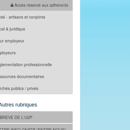
Accès réservé aux adhérents
ial - artisans et conjoints
cal & juridique
tur employeur
ployeurs
lementation professionnelle
ssources documentaires
chés publics / privés
Autres rubriques
 BREVE DE L'U2P
TTRE INFO CNATP ''ENTRE NOUS''