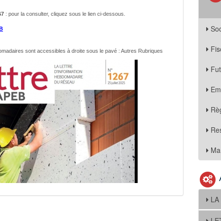
67
: pour la consulter, cliquez sous le lien ci-dessous.
Soc
B
Fis
domadaires sont accessibles
à droite sous le pavé : Autres Rubriques
Fu
Em
Règ
Re
Mar
LA
LE