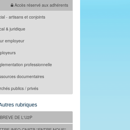
Accès réservé aux adhérents
ial - artisans et conjoints
cal & juridique
tur employeur
ployeurs
lementation professionnelle
ssources documentaires
chés publics / privés
Autres rubriques
 BREVE DE L'U2P
TTRE INFO CNATP ''ENTRE NOUS''