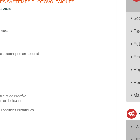
DES SYSTÈMES PHOTOVOLTAÏQUES
11-2026
Soc
Fis
 jours
Fu
es électriques en sécurité.
Em
Règ
Re
Mar
nce et de contrôle
 et de fixation
 conditions climatiques
LA
s
LE