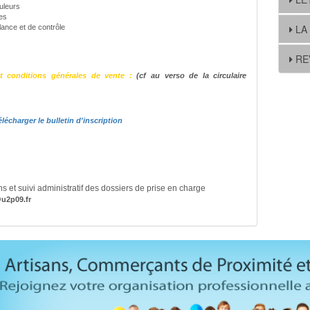
uleurs
es
LA
lance et de contrôle
RE
t conditions générales de vente :
(cf au verso de la circulaire
élécharger le bulletin d'inscription
ns et suivi administratif des dossiers de prise en charge
@u2p09.fr